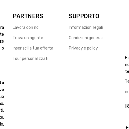
PARTNERS
SUPPORTO
ra
Lavora con noi
Informazioni legali
ste
Trova un agente
Condizioni generali
nze
e o
Inserisci la tua offerta
Privacy e policy
Ha
Tour personalizzati
no
te
T
to
ve
i
uo
mo,
R
ti,
te,
io,