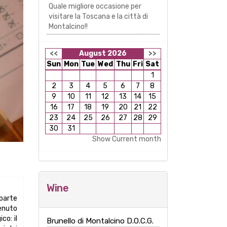
Quale migliore occasione per
visitare la Toscana e la città di
Montalcino!!
<<
August 2026
>>
Sun
Mon
Tue
Wed
Thu
Fri
Sat
1
2
3
4
5
6
7
8
9
10
11
12
13
14
15
16
17
18
19
20
21
22
23
24
25
26
27
28
29
30
31
Show Current month
Wine
 parte
tenuto
co: il
Brunello di Montalcino D.O.C.G.