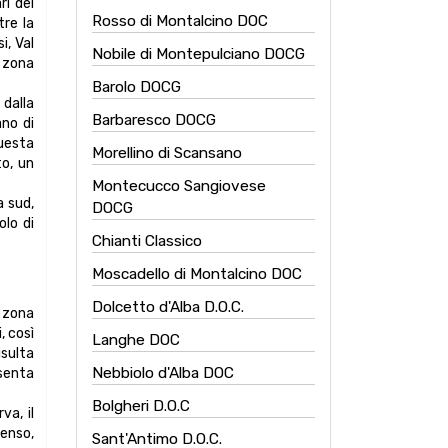
ri dei
Rosso di Montalcino DOC
tre la
i, Val
Nobile di Montepulciano DOCG
a zona
Barolo DOCG
 dalla
Barbaresco DOCG
ano di
uesta
Morellino di Scansano
to, un
Montecucco Sangiovese
a sud,
DOCG
olo di
Chianti Classico
Moscadello di Montalcino DOC
Dolcetto d'Alba D.O.C.
 zona
, così
Langhe DOC
isulta
Nebbiolo d'Alba DOC
esenta
Bolgheri D.O.C
va, il
tenso,
Sant'Antimo D.O.C.