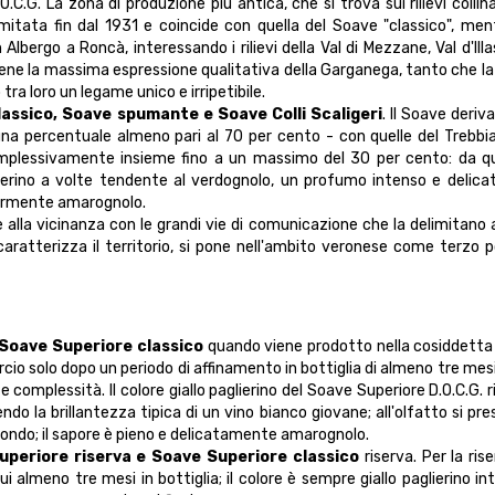
.C.G. La zona di produzione più antica, che si trova sui rilievi collina
itata fin dal 1931 e coincide con quella del Soave "classico", men
lbergo a Roncà, interessando i rilievi della Val di Mezzane, Val d'Illas
tiene la massima espressione qualitativa della Garganega, tanto che l
 tra loro un legame unico e irripetibile.
lassico, Soave spumante e Soave Colli Scaligeri
. Il Soave deriva
una percentuale almeno pari al 70 per cento - con quelle del Trebbi
omplessivamente insieme fino a un massimo del 30 per cento: da q
ierino a volte tendente al verdognolo, un profumo intenso e delica
germente amarognolo.
e alla vicinanza con le grandi vie di comunicazione che la delimitano 
atterizza il territorio, si pone nell'ambito veronese come terzo p
Soave Superiore classico
quando viene prodotto nella cosiddetta
io solo dopo un periodo di affinamento in bottiglia di almeno tre mesi
 complessità. Il colore giallo paglierino del Soave Superiore D.O.C.G. r
do la brillantezza tipica di un vino bianco giovane; all'olfatto si pr
ofondo; il sapore è pieno e delicatamente amarognolo.
uperiore riserva e Soave Superiore classico
riserva. Per la riser
i almeno tre mesi in bottiglia; il colore è sempre giallo paglierino in