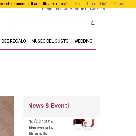
 del sito acconsenti ad utilizzare questi cookie
Ulteriori info
Chiudi
Login
Nuovo Account
Carrello
IDEE REGALO
MUSEO DEL GUSTO
WEDDING
News & Eventi
16/02/2018
Benvenuto
Brunello