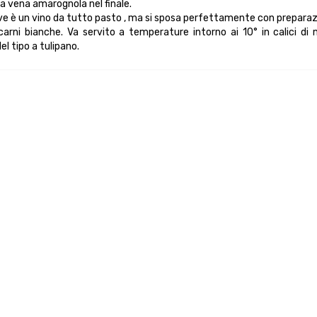
a vena amarognola nel finale.
Soave è un vino da tutto pasto , ma si sposa perfettamente con preparaz
arni bianche. Va servito a temperature intorno ai 10° in calici di
l tipo a tulipano.