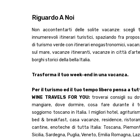
Riguardo A Noi
Non accontentarti delle solite vacanze: scegli t
innumerevoli itinerari turistici, spaziando fra propo
di turismo verde con itinerari enogastronomici, vaca
sul mare, vacanze itineranti, vacanze in città d'art
borghi storici della bella Italia.
Trasforma il tuo week-end in una vacanza.
Per il turismo ed il tuo tempo libero pensa a tut
WINE TRAVELS FOR YOU:
troverai consigli su do
mangiare, dove dormire, cosa fare durante il t
soggiorno toscano in Italia. I migliori hotel, agrituris
bed & breakfast, casa vacanze, residence, ristoran
cantine, enoteche di tutta Italia: Toscana, Piemon
Sicilia, Sardegna, Puglia, Veneto, Emilia Romagna, Laz