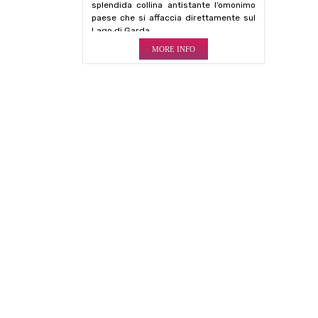
splendida collina antistante l’omonimo
paese che si affaccia direttamente sul
Lago di Garda.
MORE INFO