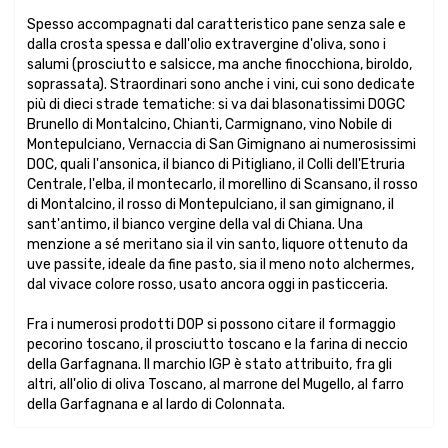
Spesso accompagnati dal caratteristico pane senza sale e
dalla crosta spessa e dall'olio extravergine d'oliva, sono i
salumi (prosciutto e salsicce, ma anche finocchiona, biroldo,
soprassata). Straordinari sono anche i vini, cui sono dedicate
più di dieci strade tematiche: si va dai blasonatissimi DOGC
Brunello di Montalcino, Chianti, Carmignano, vino Nobile di
Montepulciano, Vernaccia di San Gimignano ai numerosissimi
DOC, quali l'ansonica, il bianco di Pitigliano, il Colli dell'Etruria
Centrale, l'elba, il montecarlo, il morellino di Scansano, il rosso
di Montalcino, il rosso di Montepulciano, il san gimignano, il
sant'antimo, il bianco vergine della val di Chiana. Una
menzione a sé meritano sia il vin santo, liquore ottenuto da
uve passite, ideale da fine pasto, sia il meno noto alchermes,
dal vivace colore rosso, usato ancora oggi in pasticceria.
Fra i numerosi prodotti DOP si possono citare il formaggio
pecorino toscano, il prosciutto toscano e la farina di neccio
della Garfagnana. Il marchio IGP è stato attribuito, fra gli
altri, all'olio di oliva Toscano, al marrone del Mugello, al farro
della Garfagnana e al lardo di Colonnata.