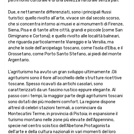
patrimonio culturale e di una bellezza naturale senza pari.
Due, e nettamente differenziati, sono i principali flussi
turistici: quello rivolto all'arte, vivace sin dal secolo scorso,
che si concentra intorno ai musei e ai monumenti di Firenze,
Siena, Pisa e di tante altre città, grandi e piccole (come San
Gimignano e Cortona); e quello rivolto alle località balneari,
che riguarda particolarmente Viareggio e la Versilia, ma
anche le isole dell'arcipelago toscano, come l'isola d'Elba, e il
Grossetano, come Porto Santo Stefano, ai piedi del monte
Argentario.
L'agriturismo ha avuto un gran sviluppo ultimamente .Gli
agriturismi sono il fiore all'occhiello delle strutture ricettive
toscane. Spesso ricavati da antichi casolari, sono
caratterizzati da un fascino rustico eppure elegante. Al
passo con i tempi, la maggior parte degli agriturismi toscani
sono dotati dei più moderni comfort. La regione dispone
altresì di celebri stazioni termali, a cominciare da
Montecatini Terme, in provincia di Pistoia; in espansione il
turismo montano nelle zone più elevate dell'Appennino,
specie nel centro sciistico dell'Abetone.Protagonista
dell'arte e della cultura nazionali in vari momenti del loro