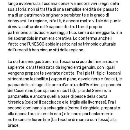
lungo evolversi, la Toscana conserva ancora vivi i segni della
sua storia; non si tratta di una semplice eredità del passato
ma di un patrimonio originario persistente e in grado di
rinnovarsi. La regione, infatti, è ancora molto vitale dal punto
di vista culturale ed è capace di sfruttare il proprio
patrimonio artistico e paesaggistico, senza danneggiarlo, ma
rielaborandolo in maniera creativa. Lo conferma anche il
fatto che l'UNESCO abbia inserito nel patrimonio culturale
dell'umanità ben cinque siti della regione.
La cultura enogastronomia toscana si può definire antica e
sapiente, caratterizzata da ingredienti genuini, con i quali
vengono preparate svariate ricette. Tra i piatti tipici toscani
si ricordano la ribollita (zuppa di pane, cavolo nero e fagioli), le
pappardelle al sugo di lepre o d'anatra dell'Aretino, gli gnocchi
del Casentino (con spinaci e ricotta), i pici del Senese, la
panzanella, e ancora quelli a base di pesce della costa
tirrenica (celebri il cacciucco e le triglie alla livornese). Fra i
secondi dominano la selvaggina (come il cinghiale, preparato
alla cacciatora, in umido ecc.) e le carni: particolarmente
note sono le fiorentine (bistecche di manzo con l'osso) alla
brace.