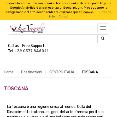
In questo sito si utilizzano cookie tecnici e cookie di terze parti legati a
Italiano
Google Analytics e alla presenza di Social plugin. Proseguendo la
Language :
navigazione del sito acconsenti ad utilizzare questi cookie
Ulteriori
Login
Nuovo Account
Carrello
info
Chiudi
TESTO_
Call us -
Free Support:
Tel
+ 39 0577 846021
Home
Destinazioni
CENTRO ITALIA
TOSCANA
TOSCANA
La Toscana è una regione unica al mondo. Culla del
Rinascimento italiano, dei geni, dell’arte, famosa per il suo