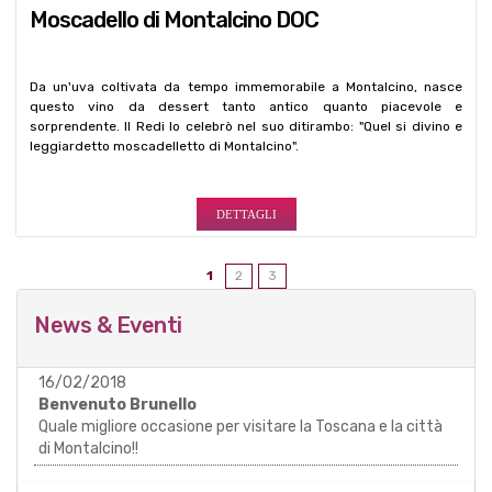
Moscadello di Montalcino DOC
Da un'uva coltivata da tempo immemorabile a Montalcino, nasce
questo vino da dessert tanto antico quanto piacevole e
sorprendente. Il Redi lo celebrò nel suo ditirambo: "Quel si divino e
leggiardetto moscadelletto di Montalcino".
DETTAGLI
1
2
3
News & Eventi
16/02/2018
Benvenuto Brunello
Quale migliore occasione per visitare la Toscana e la città
di Montalcino!!