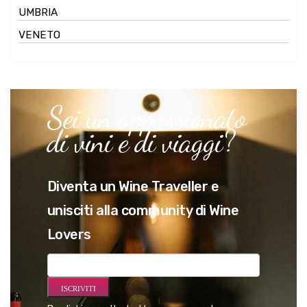
UMBRIA
VENETO
Sei un appassionato
di vini e di viaggi?
Diventa un Wine Traveller e
unisciti alla community di Wine
Lovers