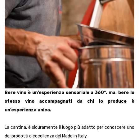
Bere vino è un'esperienza sensoriale a 360°, ma, bere lo
stesso vino accompagnati da chi lo produce è
un'esperienza unica.
La cantina, è sicuramente il luogo più adatto per conoscere uno
dei prodotti d'eccellenza del Made in Italy.
Un visita in cantina permette di immergersi nelle tradizioni
autentiche del territorio, conoscere i produttori, sentire gli aromi
del vino che mutano durante le 4 stagioni ed infine degustare un