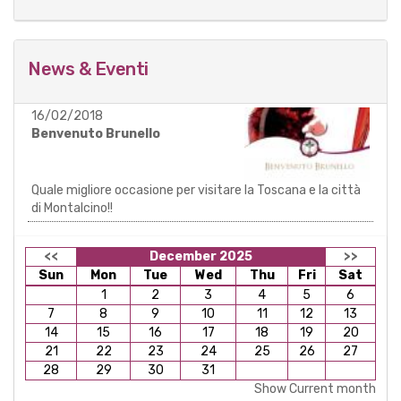
16/02/2018
Benvenuto Brunello
Quale migliore occasione per visitare la Toscana e la città
di Montalcino!!
<<
December 2025
>>
Sun
Mon
Tue
Wed
Thu
Fri
Sat
1
2
3
4
5
6
7
8
9
10
11
12
13
14
15
16
17
18
19
20
21
22
23
24
25
26
27
28
29
30
31
Show Current month
Il piacere del viaggio in un
calice di grandi vini...