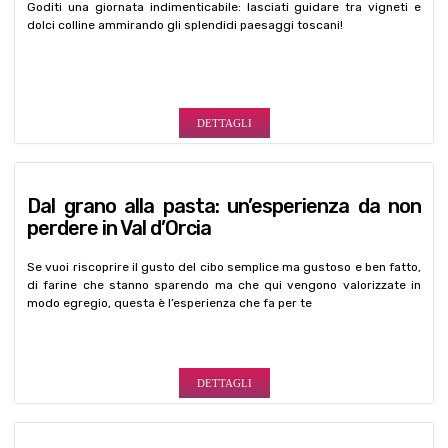
DETTAGLI
Dal grano alla pasta: un’esperienza da non
perdere in Val d’Orcia
Se vuoi riscoprire il gusto del cibo semplice ma gustoso e ben fatto,
di farine che stanno sparendo ma che qui vengono valorizzate in
modo egregio, questa è l’esperienza che fa per te
DETTAGLI
Caccia al Tartufo & Corso di Cucina
Trovare i tartufi e mangiarli!! Cacciatore di tartufi e cuoco nello
stesso giorno: un'esperienza unica e irripetibile