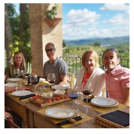
Soggiorni relax in bellissime strutture nella meravigliosa Italia più
autentica.
Vivrete esperienze uniche alla scoperta di piccole cantine
accuratamente selezionate entrando a stretto contatto con chi le
ha create e le gestisce nei maggiori territori a vocazione vitivinicola
italiani.