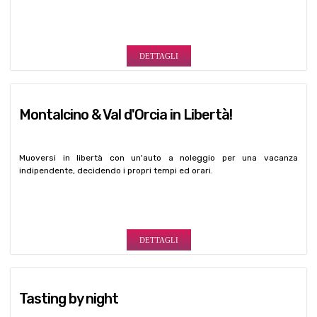
Montalcino & Val d'Orcia in Libertà!
Muoversi in libertà con un'auto a noleggio per una vacanza
indipendente, decidendo i propri tempi ed orari.
DETTAGLI
Tasting by night
Una serata speciale, un tramonto indimenticabile a bordo piscina o a
due passi dai vigneti da cui nasce il Brunello di Montalcino.