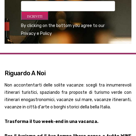
Riguardo A Noi
Non accontentarti delle solite vacanze: scegli tra innumerevoli
itinerari turistici, spaziando fra proposte di turismo verde con
itinerari enogastronomici, vacanze sul mare, vacanze itineranti,
vacanze in città d'arte o borghi storici della bella Italia.
Trasforma il tuo week-end in una vacanza.
Per il turismo ed il tuo tempo libero pensa a tutto WINE
TRAVELS FOR YOU:
troverai consigli su dove mangiare, dove
dormire, cosa fare durante il tuo soggiorno toscano in Italia. I
migliori hotel, agriturismo, bed & breakfast, casa vacanze,
residence, ristoranti, cantine, enoteche di tutta Italia: Toscana,
Piemonte, Sicilia, Sardegna, Puglia, Veneto, Emilia Romagna,