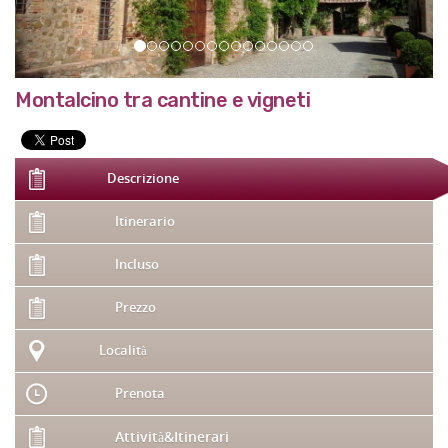
Montalcino tra cantine e vigneti
Descrizione
Itinerario
Incluso
Prezzo
Località
Prenota
Attività&Itinerari