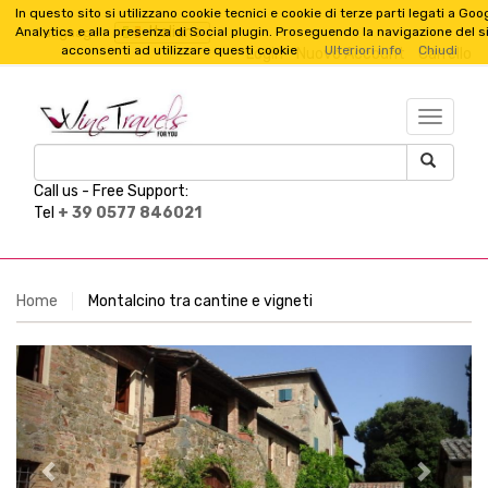
In questo sito si utilizzano cookie tecnici e cookie di terze parti legati a Goo
Italiano
Analytics e alla presenza di Social plugin. Proseguendo la navigazione del s
Language :
acconsenti ad utilizzare questi cookie
Ulteriori info
Chiudi
Login
Nuovo Account
Carrello
TESTO_
Call us -
Free Support:
Tel
+ 39 0577 846021
Home
Montalcino tra cantine e vigneti
Previous
Next