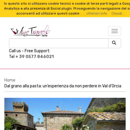
In questo sito si utilizzano cookie tecnici e cookie di terze parti legati a Goo
Italiano
Analytics e alla presenza di Social plugin. Proseguendo la navigazione del s
Language :
acconsenti ad utilizzare questi cookie
Ulteriori info
Chiudi
Login
Nuovo Account
Carrello
TESTO_
Call us -
Free Support:
Tel
+ 39 0577 846021
Home
Dal grano alla pasta: un’esperienza da non perdere in Val d’Orcia
Previous
Next